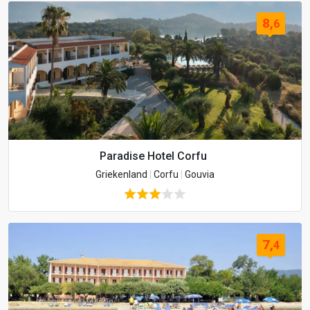
8,
6
Paradise Hotel Corfu
Griekenland
|
Corfu
|
Gouvia
7,
4