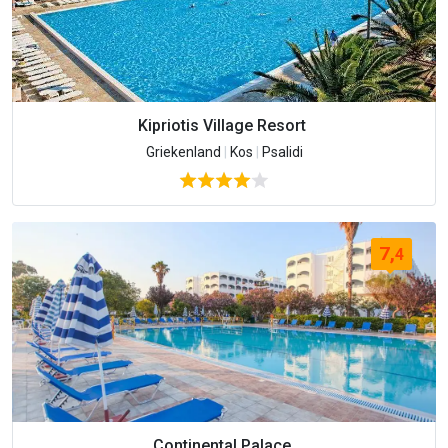
Kipriotis Village Resort
Griekenland
|
Kos
|
Psalidi
7,
4
Continental Palace