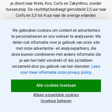
je direct naar Kreta, Kos, Corfu en Zakynthos, zonder
tussenstop. De vluchttijd bedraagt gemiddeld 2,5 uur naar
Corfu en 3,5 tot 4 uur naar de overige eilanden.
Alle vakanties op Rotterdamvakanties.nl zijn geboekt via
We gebruiken cookies om content en advertenties
ANVR-gecertificeerde reisorganisaties en vallen onder SGR-
te personaliseren en ons verkeer te analyseren. We
garantie. Zo ben je verzekerd van een veilige boeking en een
delen ook informatie over je gebruik van onze site
zorgeloos vertrek vanuit Rotterdam.
met onze advertentie- en analysepartners, die
deze kunnen combineren met andere informatie die
je aan hen hebt verstrekt of die zij hebben
Informatie en aanbod Griekenland vanaf
verzameld door jou gebruik van hun diensten.
Lees
Rotterdam
voor meer informatie onze privacy policy.
Griekse eilanden
Alle cookies toestaan
Kreta
Kos
Alleen essentiële cookies
Corfu
Voorkeur beheren
Zakynthos