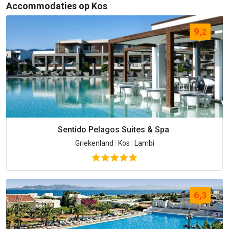
Accommodaties op Kos
9,
2
Sentido Pelagos Suites & Spa
Griekenland
|
Kos
|
Lambi
6,
3