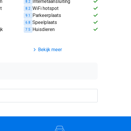
en
Internetaansluiting
8.2
t
WiFi hotspot
8.2
Parkeerplaats
9.1
Speelplaats
6.8
jk
Huisdieren
7.5
Bekijk meer