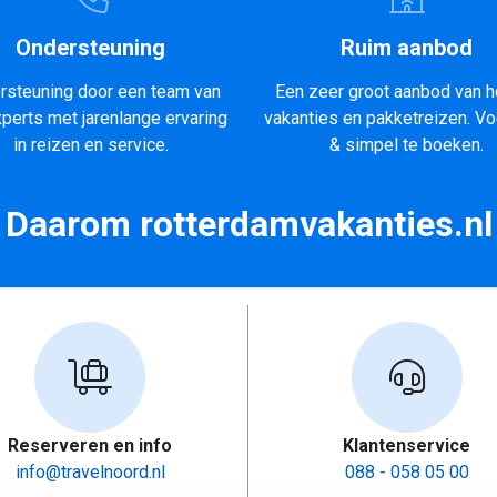
Ondersteuning
Ruim aanbod
rsteuning door een team van
Een zeer groot aanbod van h
xperts met jarenlange ervaring
vakanties en pakketreizen. Vo
in reizen en service.
& simpel te boeken.
Daarom rotterdamvakanties.nl
Reserveren en info
Klantenservice
info@travelnoord.nl
088 - 058 05 00