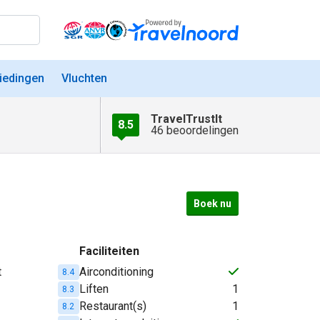
iedingen
Vluchten
TravelTrustIt
8.5
46 beoordelingen
Boek nu
Faciliteiten
t
Airconditioning
8.4
Liften
1
8.3
Restaurant(s)
1
8.2