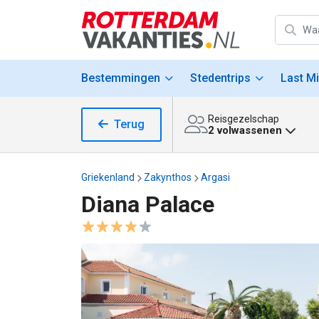
Bestemmingen
Stedentrips
Last M
Reisgezelschap
Terug
2 volwassenen
Griekenland
Zakynthos
Argasi
Diana Palace
Diana Palace afbeeldingen