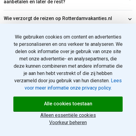
aanbetalen en later de rest?
Wie verzorgt de reizen op Rotterdamvakanties.nl
We gebruiken cookies om content en advertenties
Waarom Rotterdamvakanties.nl?
te personaliseren en ons verkeer te analyseren. We
delen ook informatie over je gebruik van onze site
Rotterdamvakanties.nl is onderdeel van een netwerk van
met onze advertentie- en analysepartners, die
regionale vakantiesites, samen met Eeldevakanties.nl en
deze kunnen combineren met andere informatie die
Eindhovenvakanties.nl. We richten ons specifiek op reizigers
je aan hen hebt verstrekt of die zij hebben
die vanaf hun eigen regionale luchthaven willen vertrekken,
verzameld door jou gebruik van hun diensten.
Lees
zonder de omweg via Schiphol.
voor meer informatie onze privacy policy.
Het aanbod op Rotterdamvakanties.nl bestaat uitsluitend uit
pakketreizen waarbij de vlucht vertrekt vanuit Rotterdam The
Alle cookies toestaan
Hague Airport. Dat betekent geen verborgen vluchten via
Alleen essentiële cookies
andere luchthavens, geen kleine lettertjes en geen
Voorkeur beheren
onaangename verrassingen bij het afrekenen.