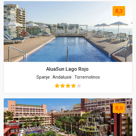
8,
3
AluaSun Lago Rojo
Spanje
|
Andalusië
|
Torremolinos
8,
0