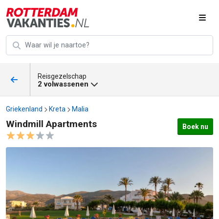
Reisgezelschap
2 volwassenen
Griekenland
Kreta
Malia
Windmill Apartments
Boek nu
Windmill Apartments afbeeldingen