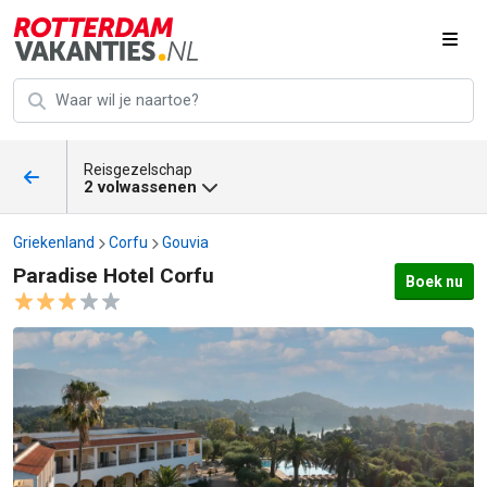
Reisgezelschap
2 volwassenen
Griekenland
Corfu
Gouvia
Paradise Hotel Corfu
Boek nu
Paradise Hotel Corfu afbeeldingen