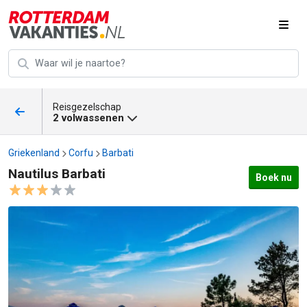
Reisgezelschap
2 volwassenen
Griekenland
Corfu
Barbati
Nautilus Barbati
Boek nu
Nautilus Barbati afbeeldingen