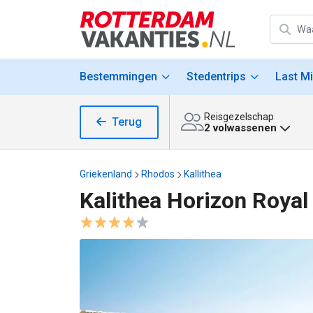
Bestemmingen
Stedentrips
Last M
Reisgezelschap
Terug
2 volwassenen
Griekenland
Rhodos
Kallithea
Kalithea Horizon Royal
Kalithea Horizon Royal afbeeldingen