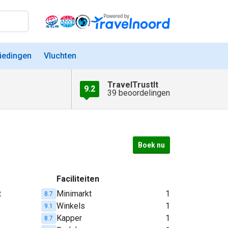
iedingen
Vluchten
TravelTrustIt
9.2
39 beoordelingen
Boek nu
Faciliteiten
t
Minimarkt
1
8.7
Winkels
1
9.1
Kapper
1
8.7